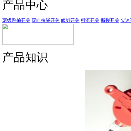
产品中心
两级跑偏开关
双向拉绳开关
倾斜开关
料流开关
撕裂开关
欠速
产品知识