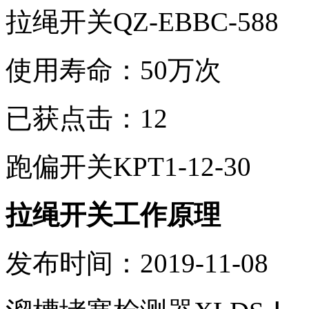
拉绳开关QZ-EBBC-588
使用寿命：50万次
已获点击：12
跑偏开关KPT1-12-30
拉绳开关工作原理
发布时间：2019-11-08