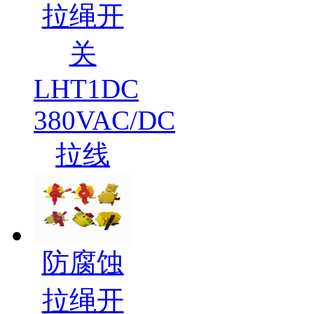
拉绳开
关
LHT1DC
380VAC/DC
拉线
防腐蚀
拉绳开