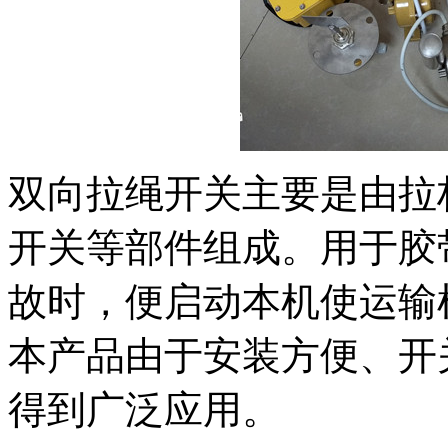
双向拉绳开关主要是由拉
开关等部件组成。用于胶
故时，便启动本机使运输
本产品由于安装方便、开
得到广泛应用。