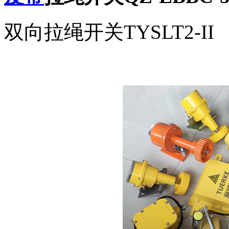
双向拉绳开关TYSLT2-II