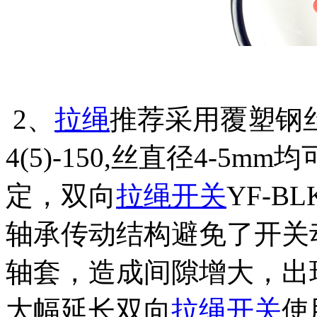
2、
拉绳
推荐采用覆塑钢丝
4(5)-150,丝直径4-5
定，双向
拉绳开关
YF-B
轴承传动结构避免了开关
轴套，造成间隙增大，出
大幅延长双向
拉绳开关
使