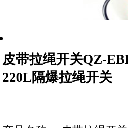
皮带拉绳开关QZ-EBB
220L隔爆拉绳开关