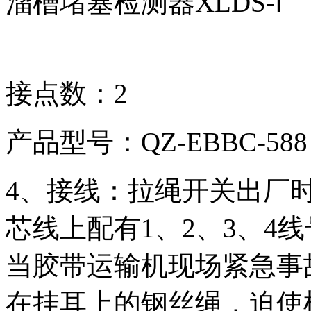
溜槽堵塞检测器XLDS-Ⅰ
接点数：2
产品型号：QZ-EBBC-588
4、接线：拉绳开关出厂时
芯线上配有1、2、3、4
当胶带运输机现场紧急事
在挂耳上的钢丝绳，迫使