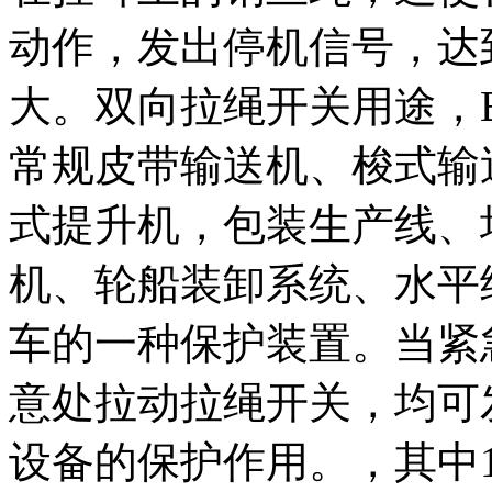
动作，发出停机信号，达
大。双向拉绳开关用途，B
常规皮带输送机、梭式输
式提升机，包装生产线、
机、轮船装卸系统、水平
车的一种保护装置。当紧
意处拉动拉绳开关，均可
设备的保护作用。，其中1