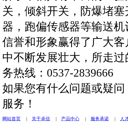
关，倾斜开关，防爆堵塞
器，跑偏传感器等输送机
信誉和形象赢得了广大客
中不断发展壮大，所走过
务热线：0537-2839666
如果您有什么问题或疑问
服务！
网站首页
|
关于卓信
|
产品中心
|
服务承诺
|
人