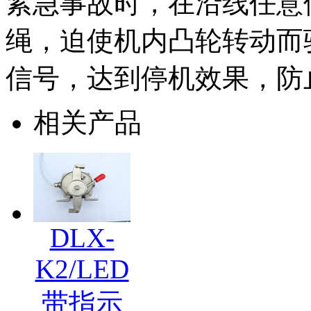
紧急事故时，在沿线任意
绳，迫使机内凸轮转动而
信号，达到停机效果，防
相关产品
DLX-
K2/LED
带指示