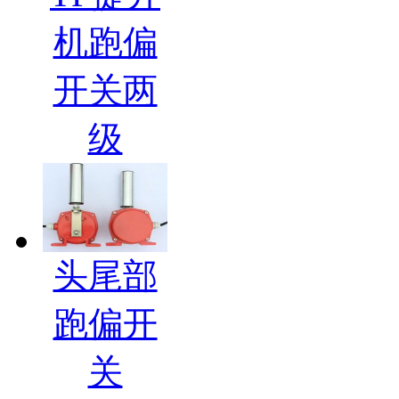
机跑偏
开关两
级
头尾部
跑偏开
关