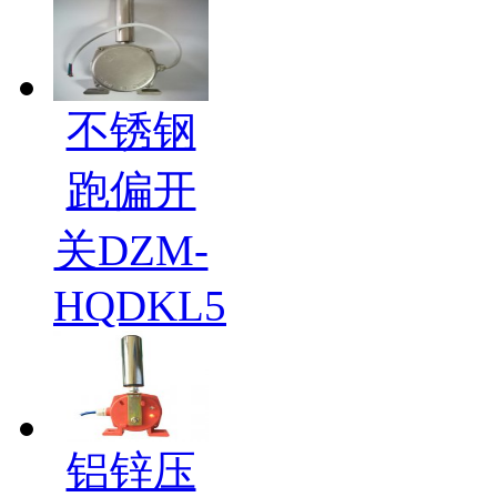
不锈钢
跑偏开
关DZM-
HQDKL5
铝锌压