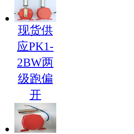
现货供
应PK1-
2BW两
级跑偏
开