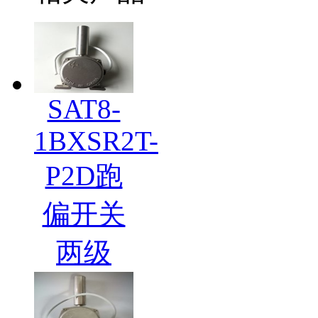
SAT8-
1BXSR2T-
P2D跑
偏开关
两级