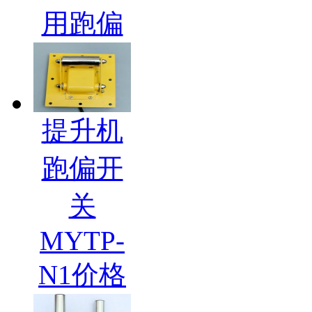
用跑偏
提升机
跑偏开
关
MYTP-
N1价格