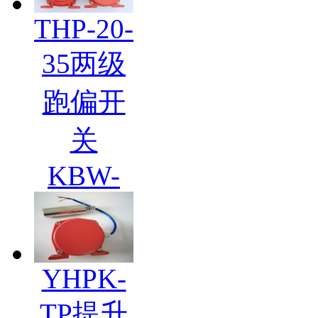
THP-20-
35两级
跑偏开
关
KBW-
YHPK-
TP提升