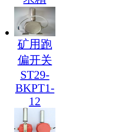
矿用跑
偏开关
ST29-
BKPT1-
12