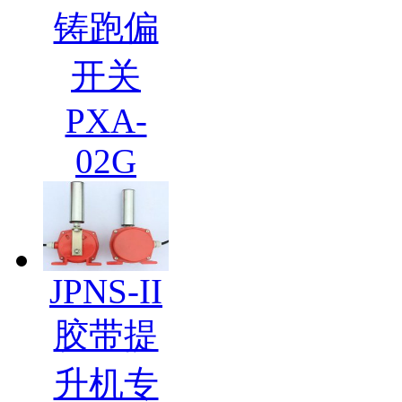
铸跑偏
开关
PXA-
02G
JPNS-II
胶带提
升机专