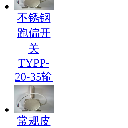
不锈钢
跑偏开
关
TYPP-
20-35输
常规皮