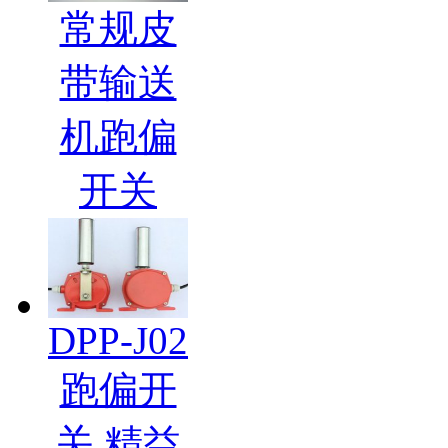
常规皮
带输送
机跑偏
开关
DPP-J02
跑偏开
关 精益