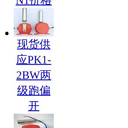
N1价格
现货供
应PK1-
2BW两
级跑偏
开