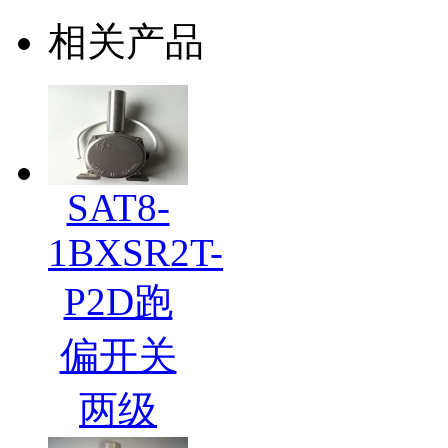
相关产品
SAT8-
1BXSR2T-
P2D跑
偏开关
两级