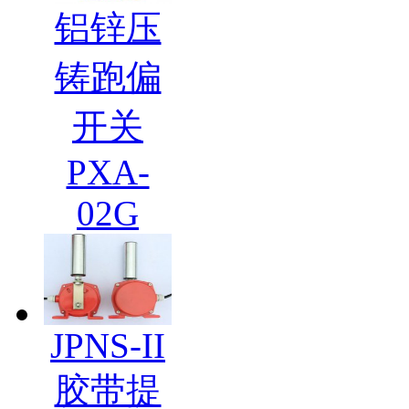
铝锌压
铸跑偏
开关
PXA-
02G
JPNS-II
胶带提