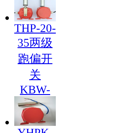
THP-20-
35两级
跑偏开
关
KBW-
YHPK-