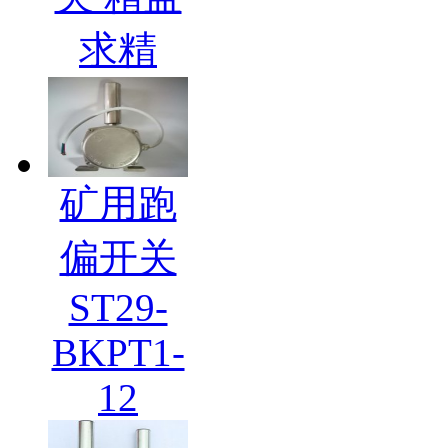
求精
矿用跑
偏开关
ST29-
BKPT1-
12