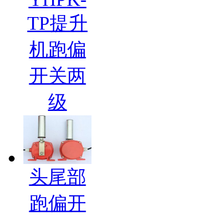
TP提升
机跑偏
开关两
级
头尾部
跑偏开