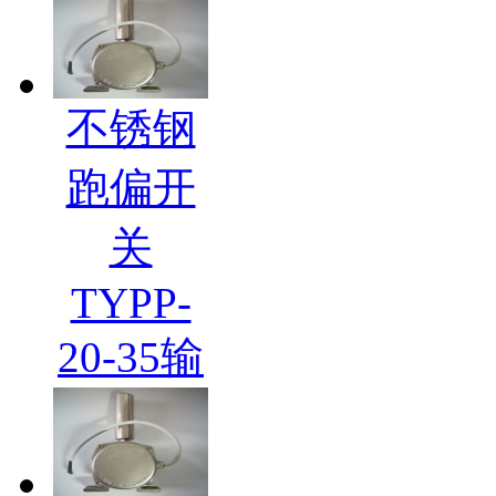
不锈钢
跑偏开
关
TYPP-
20-35输