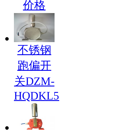
价格
不锈钢
跑偏开
关DZM-
HQDKL5