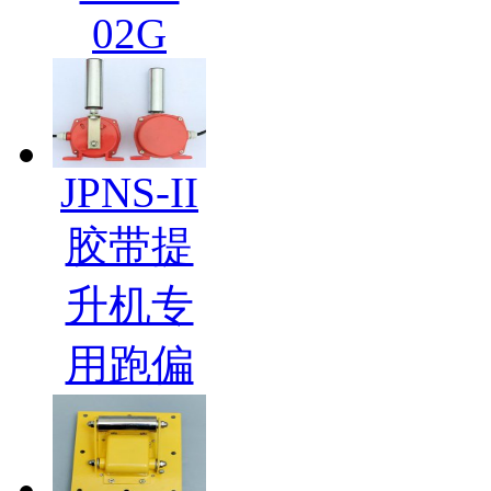
02G
JPNS-II
胶带提
升机专
用跑偏