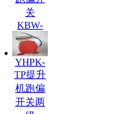
关
KBW-
YHPK-
TP提升
机跑偏
开关两