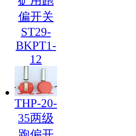
矿用跑
偏开关
ST29-
BKPT1-
12
THP-20-
35两级
跑偏开