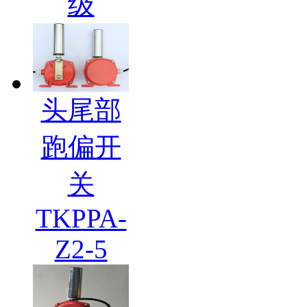
级
头尾部
跑偏开
关
TKPPA-
Z2-5