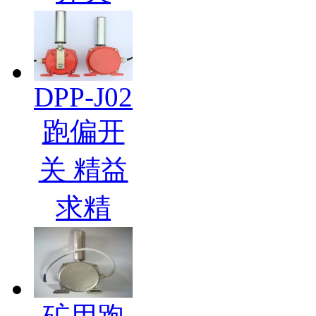
DPP-J02
跑偏开
关 精益
求精