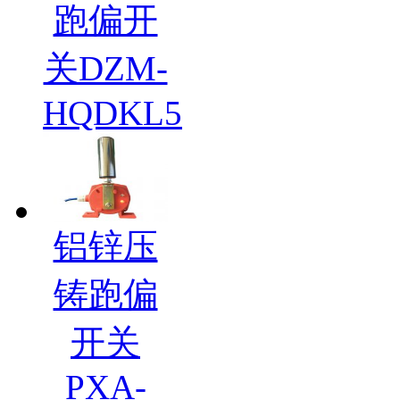
跑偏开
关DZM-
HQDKL5
铝锌压
铸跑偏
开关
PXA-