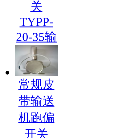
关
TYPP-
20-35输
常规皮
带输送
机跑偏
开关