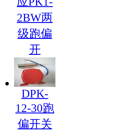
应PK1-
2BW两
级跑偏
开
DPK-
12-30跑
偏开关