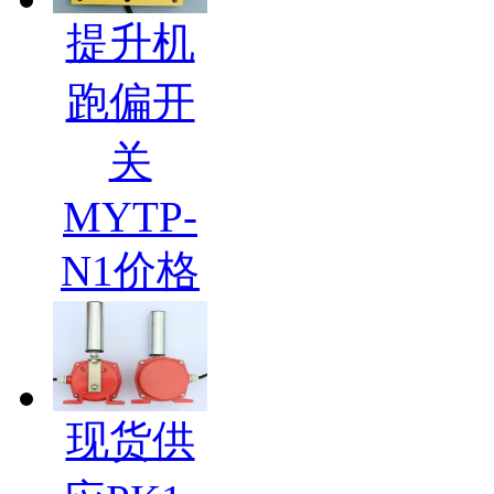
提升机
跑偏开
关
MYTP-
N1价格
现货供