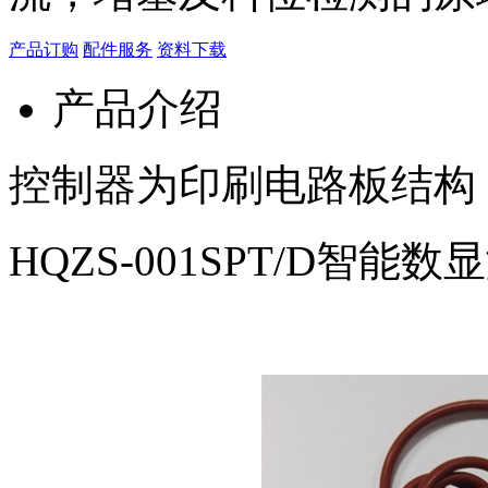
产品订购
配件服务
资料下载
产品介绍
控制器为印刷电路板结构
HQZS-001SPT/D智能