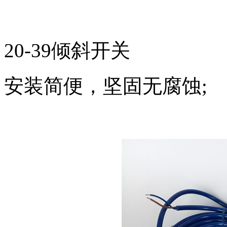
20-39倾斜开关
安装简便，坚固无腐蚀;