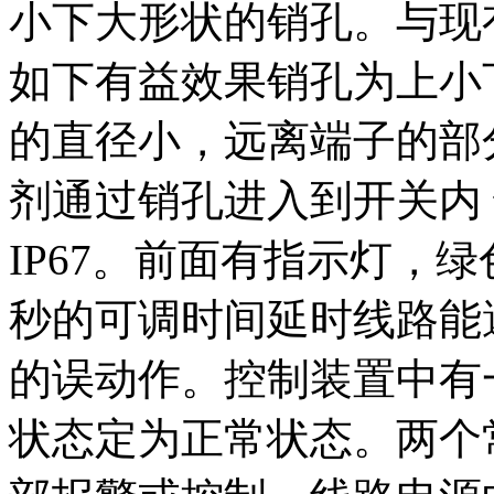
小下大形状的销孔。与现
如下有益效果销孔为上小
的直径小，远离端子的部
剂通过销孔进入到开关内
IP67。前面有指示灯，绿
秒的可调时间延时线路能
的误动作。控制装置中有
状态定为正常状态。两个