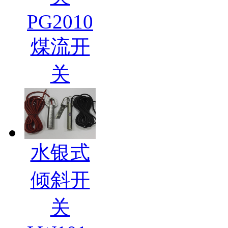
PG2010
煤流开
关
水银式
倾斜开
关