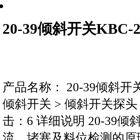
20-39倾斜开关KBC
产品名称： 20-39倾斜开
倾斜开关 > 倾斜开关探头 发
击：6 详细说明 20-39倾
流，堵塞及料位检测的原