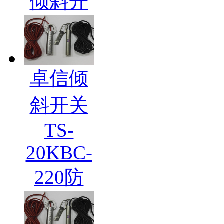
倾斜开
卓信倾
斜开关
TS-
20KBC-
220防