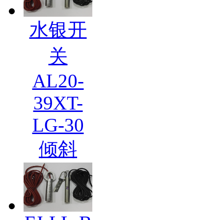
水银开
关
AL20-
39XT-
LG-30
倾斜