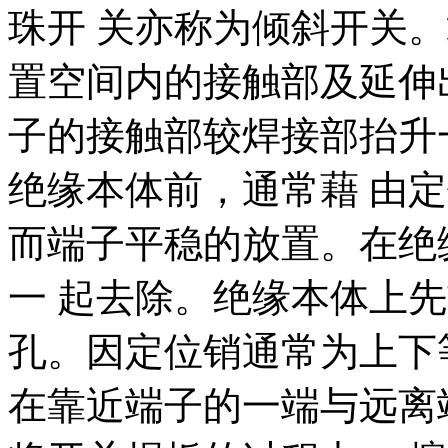
珠开 关亦称为倾斜开关
置空间内的接触部及延伸
子的接触部较焊接部抬升
绝缘本体前，通常藉 由
而端子平稳的放置。在绝
一 起去除。绝缘本体上
孔。因定位销通常为上下
在靠近端子的一端与远离