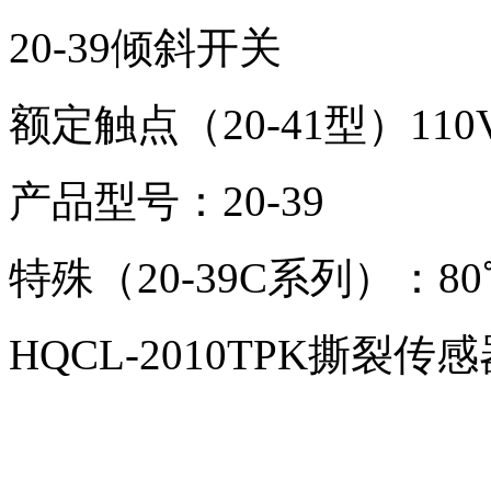
20-39倾斜开关
额定触点（20-41型）110
产品型号：20-39
特殊（20-39C系列）：80
HQCL-2010TPK撕裂传