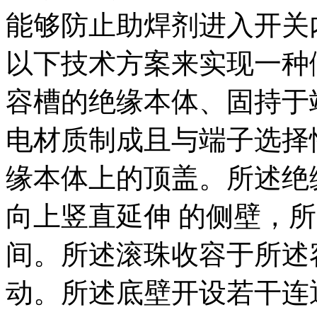
能够防止助焊剂进入开关
以下技术方案来实现一种
容槽的绝缘本体、固持于
电材质制成且与端子选择
缘本体上的顶盖。所述绝
向上竖直延伸 的侧壁，
间。所述滚珠收容于所述
动。所述底壁开设若干连