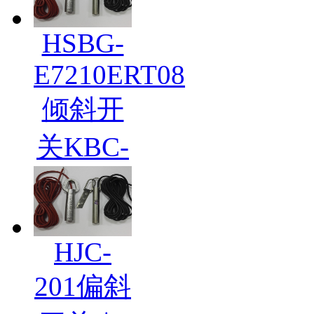
HSBG-
E7210ERT08
倾斜开
关KBC-
HJC-
201偏斜