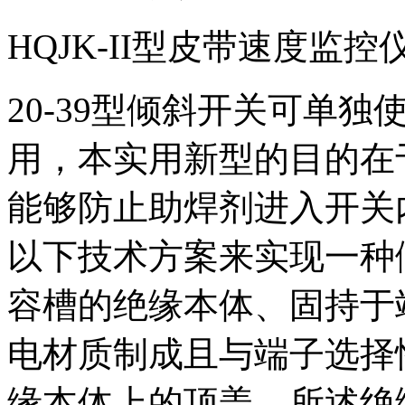
HQJK-II型皮带速度监控
20-39型倾斜开关可单独
用，本实用新型的目的在
能够防止助焊剂进入开关
以下技术方案来实现一种
容槽的绝缘本体、固持于
电材质制成且与端子选择
缘本体上的顶盖。所述绝